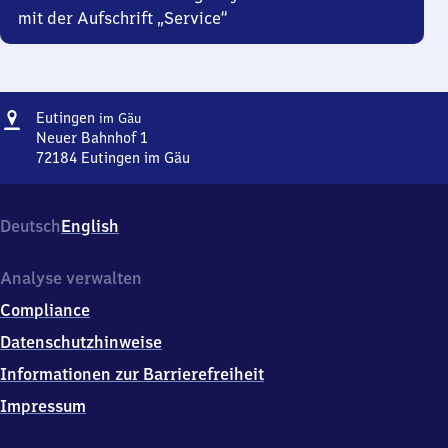
mit der Aufschrift „Service“
Adresse
Eutingen
Eutingen
im Gäu
im Gäu
Neuer Bahnhof 1
72184
Eutingen im Gäu
Eutingen
im Gäu,
Neuer
Deutsch
English
Bahnhof
1,
7
Analyse verwalten
2
Compliance
1
8
Datenschutzhinweise
4
Informationen zur Barrierefreiheit
Eutingen
im
Impressum
Gäu