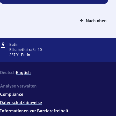
Nach oben
Adresse
Eutin
Eutin
Elisabethstraße 20
23701
Eutin
Eutin,
Elisabethstraße
20,
Deutsch
English
2
3
7
Analyse verwalten
0
Compliance
1
Eutin
Datenschutzhinweise
Informationen zur Barrierefreiheit