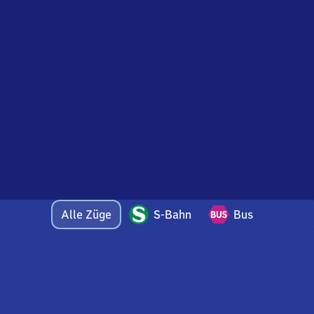
Alle Züge
S-Bahn
Bus
Bei Fragen oder Feedback zu dieser Abfahrtstafel
wenden Sie sich gerne per E-Mail an