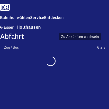
Bahnhof wählen
Service
Entdecken
Essen-
Holthausen
Essen
Holthausen
Abfahrt
Zu Ankünften wechseln
Zug / Bus
Gleis
Wird
geladen…