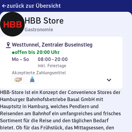
zurück zur Übersicht
HBB Store
Gastronomie
Westtunnel, Zentraler Buseinstieg
offen bis 20:00 Uhr
Montag
,
Von
Mo
–
So
08:00
–
20:00
bis
inkl. Feiertage
8
inkl. Feiertage
Sonntag
Akzeptierte Zahlungsmittel
Uhr
bis
20
HBB-Store ist ein Konzept der Convenience Stores der
Uhr
Hamburger Bahnhofsbetriebe Basal GmbH mit
Hauptsitz in Hamburg, welches Pendlern und
Reisenden am Bahnhof ein umfangreiches und frisches
Sortiment für die Reise und den täglichen Bedarf
bietet. Ob für das Frühstück, das Mittagsessen, den