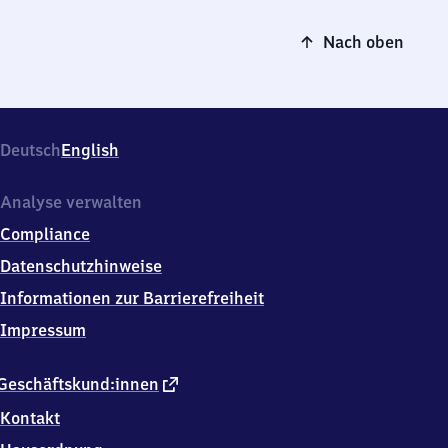
Nach oben
Deutsch
English
Analyse verwalten
Compliance
Datenschutzhinweise
Informationen zur Barrierefreiheit
Impressum
externer
Geschäftskund:innen
Link
Kontakt