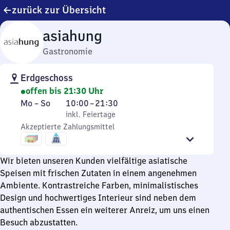
zurück zur Übersicht
asiahung
Gastronomie
Erdgeschoss
offen bis 21:30 Uhr
Montag
,
Von
Mo
–
So
10:00
–
21:30
bis
inkl. Feiertage
10
inkl. Feiertage
Sonntag
Akzeptierte Zahlungsmittel
Uhr
bis
21
Wir bieten unseren Kunden vielfältige asiatische
Uhr
Speisen mit frischen Zutaten in einem angenehmen
30
Ambiente. Kontrastreiche Farben, minimalistisches
Design und hochwertiges Interieur sind neben dem
authentischen Essen ein weiterer Anreiz, um uns einen
Besuch abzustatten.