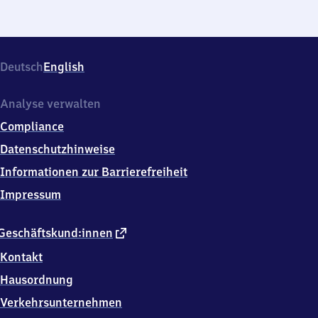
Deutsch
English
Analyse verwalten
Compliance
Datenschutzhinweise
Informationen zur Barrierefreiheit
Impressum
externer
Geschäftskund:innen
Link
Kontakt
Hausordnung
Verkehrsunternehmen