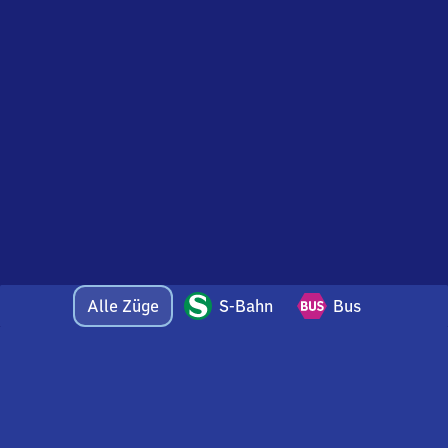
Alle Züge
S-Bahn
Bus
Bei Fragen oder Feedback zu dieser Abfahrtstafel
wenden Sie sich gerne per E-Mail an