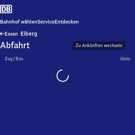
Bahnhof wählen
Service
Entdecken
Essen-
Eiberg
Essen
Eiberg
Abfahrt
Zu Ankünften wechseln
Zug / Bus
Gleis
Wird
geladen…