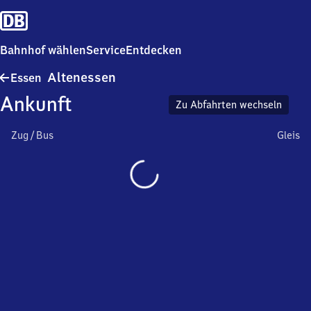
Bahnhof wählen
Service
Entdecken
Essen-
Altenessen
Essen
Altenessen
Ankunft
Zu Abfahrten wechseln
Zug / Bus
Gleis
Wird
geladen…