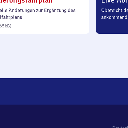
derungsfahrplan
Live Abf
65
elle Änderungen zur Ergänzung des
Übersicht d
Kilobyte)
lfahrplans
ankommend
65 kB
)