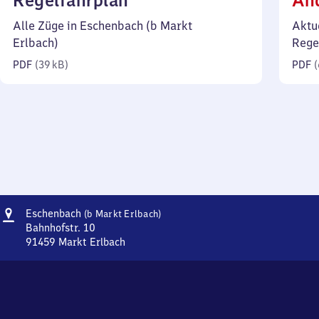
Regelfahrplan
Än
39
Alle Züge in Eschenbach (b Markt
Aktu
Kilobyte)
Erlbach)
Rege
PDF
(
39 kB
)
PDF
(
Adresse
Eschenbach
Eschenbach
(b Markt Erlbach)
(bei
Bahnhofstr. 10
Markt
91459
Markt Erlbach
Eschenbach
Erlbach)
(bei
Markt
Erlbach),
Bahnhofstr.