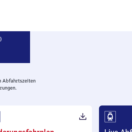
Eschenbach (bei Markt Erlbach)
)
n Abfahrtszeiten
rungen.
(PDF,