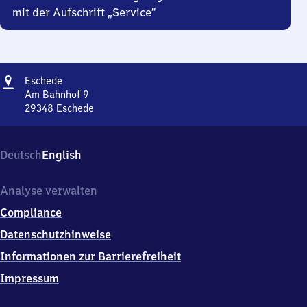
mit der Aufschrift „Service“
Adresse
Eschede
Eschede
Am Bahnhof 9
29348
Eschede
Eschede,
Am
Bahnhof
Deutsch
English
9,
2
9
Analyse verwalten
3
Compliance
4
8
Datenschutzhinweise
Eschede
Informationen zur Barrierefreiheit
Impressum