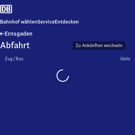
Bahnhof wählen
Service
Entdecken
Ernsgaden
Ernsgaden
Abfahrt
Zu Ankünften wechseln
Zug / Bus
Gleis
Wird
geladen…