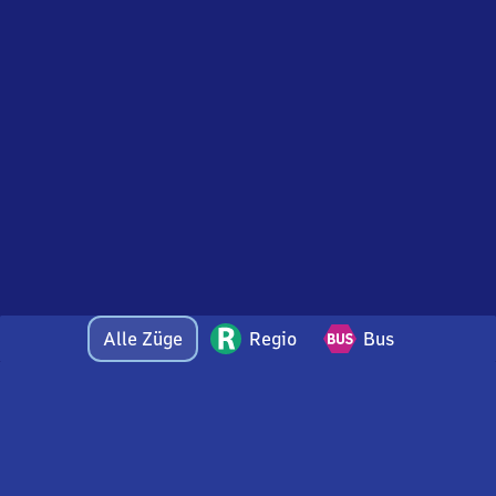
Alle Züge
Regio
Bus
Bei Fragen oder Feedback zu dieser Abfahrtstafel
wenden Sie sich gerne per E-Mail an