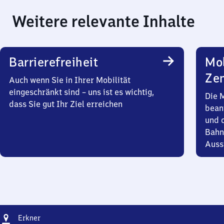
Weitere relevante Inhalte
Barrierefreiheit
Mob
Zen
Auch wenn Sie in Ihrer Mobilität
eingeschränkt sind – uns ist es wichtig,
Die 
dass Sie gut Ihr Ziel erreichen
bean
und 
Bahn
Auss
Adresse
Erkner
Erkner