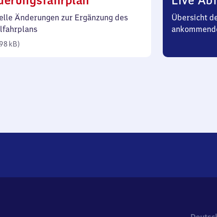
derungsfahrplan
Live Abf
98
elle Änderungen zur Ergänzung des
Übersicht d
Kilobyte)
lfahrplans
ankommend
98 kB
)