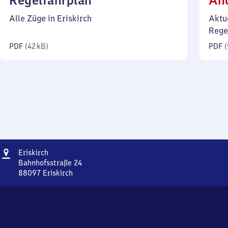
Regelfahrplan
Än
42
Alle Züge in Eriskirch
Aktu
Kilobyte)
Rege
PDF
(
42 kB
)
PDF
(
Adresse
Eriskirch
Eriskirch
Bahnhofsstraße 24
88097
Eriskirch
Eriskirch,
Bahnhofsstraße
24,
8
8