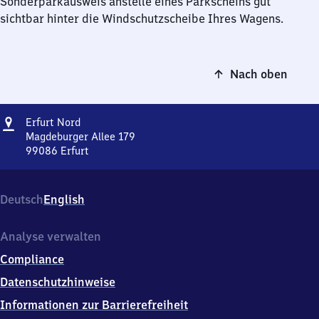
Sonderparkausweis anstelle eines Parkscheins gut
sichtbar hinter die Windschutzscheibe Ihres Wagens.
Nach oben
Adresse
Erfurt
Erfurt Nord
Nord
Magdeburger Allee 179
99086
Erfurt
Erfurt
Nord,
Magdeburger
Deutsch
English
Allee
179,
9
Analyse verwalten
9
Compliance
0
8
Datenschutzhinweise
6
Informationen zur Barrierefreiheit
Erfurt