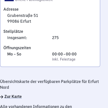
Adresse
Grubenstraße 51
99086
Erfurt
Grubenstraße
Stellplätze
51,
insgesamt
:
275
9
9
Öffnungszeiten
0
Montag
,
Von
Mo
–
So
00:00
–
00:00
8
bis
inkl. Feiertage
0
inkl. Feiertage
6
Sonntag
Uhr
Erfurt
bis
0
Übersichtskarte der verfügbaren Parkplätze für Erfurt
Uhr
Nord
Zur Karte
Alle vorhandenen Informationen zu den