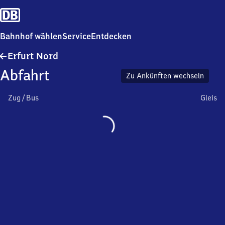
Bahnhof wählen
Service
Entdecken
Erfurt
Erfurt Nord
Nord
Abfahrt
Zu Ankünften wechseln
Zug / Bus
Gleis
Wird
geladen…