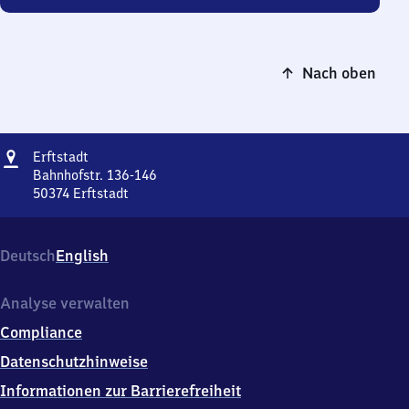
Nach oben
Adresse
Erftstadt
Erftstadt
Bahnhofstr. 136-146
50374
Erftstadt
Erftstadt,
Bahnhofstr.
136-
Deutsch
English
146,
5
0
Analyse verwalten
3
Compliance
7
4
Datenschutzhinweise
Erftstadt
Informationen zur Barrierefreiheit