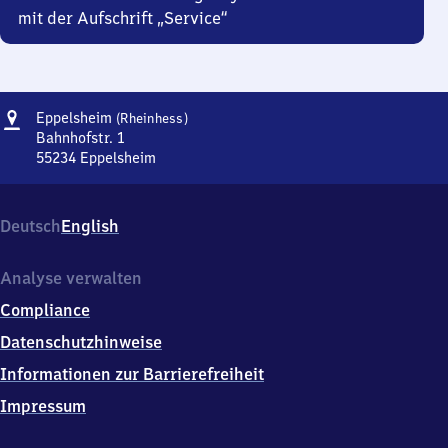
mit der Aufschrift „Service“
Adresse
Eppelsheim
Eppelsheim
(Rheinhess)
(Rheinhessen)
Bahnhofstr. 1
55234
Eppelsheim
Eppelsheim
(Rheinhessen),
Bahnhofstr.
Deutsch
English
1,
5
5
Analyse verwalten
2
Compliance
3
4
Datenschutzhinweise
Eppelsheim
Informationen zur Barrierefreiheit
Impressum