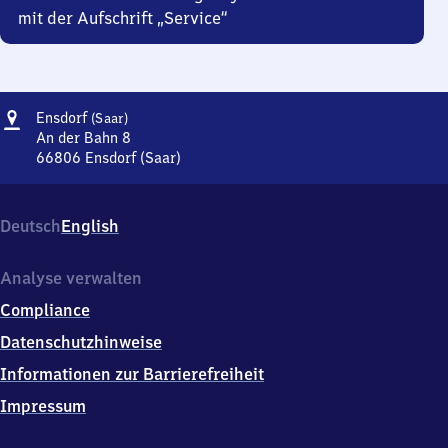
mit der Aufschrift „Service“
Adresse
Ensdorf
Ensdorf
(Saar)
(Saar)
An der Bahn 8
66806
Ensdorf (Saar)
Ensdorf
(Saar),
An
Deutsch
English
der
Bahn
8,
Analyse verwalten
6
Compliance
6
8
Datenschutzhinweise
0
Informationen zur Barrierefreiheit
6
Ensdorf
Impressum
(Saar)