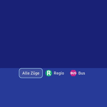
Alle Züge
Regio
Bus
Bei Fragen oder Feedback zu dieser Abfahrtstafel
wenden Sie sich gerne per E-Mail an