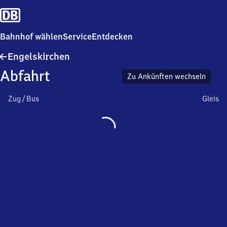
Bahnhof wählen
Service
Entdecken
Engelskirchen
Engelskirchen
Abfahrt
Zu Ankünften wechseln
Zug / Bus
Gleis
Wird
geladen…