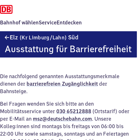
Bahnhof wählen
Service
Entdecken
Elz
Elz
Süd
(Kr Limburg/​Lahn)
(Kreis
Ausstattung für Barrierefreiheit
Limburg/Lahn)
Süd
Die nachfolgend genannten Ausstattungsmerkmale
dienen der
barrierefreien Zugänglichkeit
der
Bahnsteige.
Bei Fragen wenden Sie sich bitte an den
Mobilitätsservice unter
030 65212888
(Ortstarif) oder
per E-Mail an
msz@deutschebahn.com
. Unsere
Kolleg:innen sind montags bis freitags von 06:00 bis
22:00 Uhr sowie samstags, sonntags und an Feiertagen