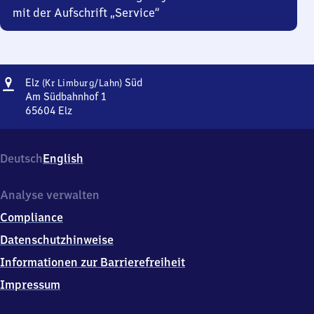
mit der Aufschrift „Service“
Adresse
Elz
Elz
Süd
(Kr Limburg/​Lahn)
(Kreis
Am Südbahnhof 1
Limburg/Lahn)
65604
Elz
Elz
Süd
(Kreis
Limburg/Lahn)
Deutsch
English
Süd,
Am
Südbahnhof
Analyse verwalten
1,
Compliance
6
5
Datenschutzhinweise
6
Informationen zur Barrierefreiheit
0
4
Impressum
Elz