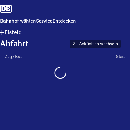
Bahnhof wählen
Service
Entdecken
Eisfeld
Eisfeld
Abfahrt
Zu Ankünften wechseln
Zug / Bus
Gleis
Wird
geladen…