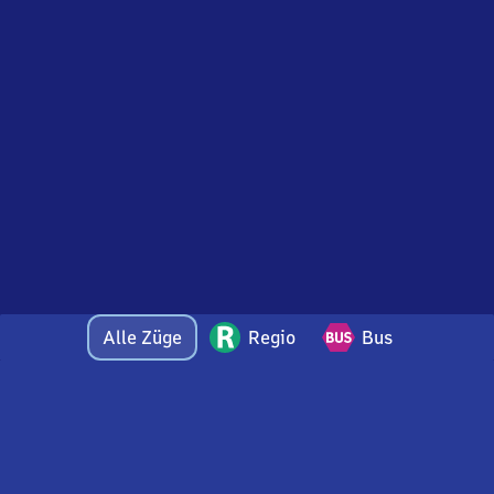
Alle Züge
Regio
Bus
Bei Fragen oder Feedback zu dieser Abfahrtstafel
wenden Sie sich gerne per E-Mail an