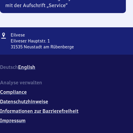
mit der Aufschrift „Service“
Adresse
Eilvese
Eilvese
Eilveser Hauptstr. 1
31535
Neustadt am Rübenberge
Eilvese,
Eilveser
Hauptstr.
Deutsch
English
1,
3
1
Analyse verwalten
5
Compliance
3
5
Datenschutzhinweise
Neustadt
Informationen zur Barrierefreiheit
am
Rübenberge
Impressum