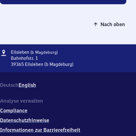
Nach oben
Adresse
Eilsleben
Eilsleben
(b Magdeburg)
(bei
Bahnhofstr. 1
Magdeburg)
39365
Eilsleben (b Magdeburg)
Eilsleben
(bei
Magdeburg),
Deutsch
English
Bahnhofstr.
1,
3
Analyse verwalten
9
Compliance
3
6
Datenschutzhinweise
5
Informationen zur Barrierefreiheit
Eilsleben