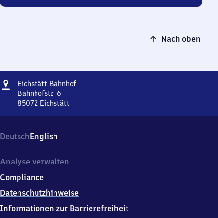
Nach oben
Adresse
Eichstätt
Eichstätt Bahnhof
Bahnhof
Bahnhofstr. 6
85072
Eichstätt
Eichstätt
Bahnhof,
Bahnhofstr.
Deutsch
English
6,
8
5
Analyse verwalten
0
Compliance
7
2
Datenschutzhinweise
Eichstätt
Informationen zur Barrierefreiheit