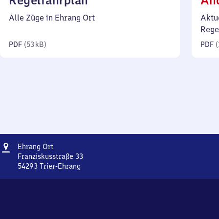
Regelfahrplan
Än
53
Alle Züge in Ehrang Ort
Aktu
Kilobyte)
Rege
PDF
(
53 kB
)
PDF
(
Adresse
Ehrang
Ehrang Ort
Ort
Franziskusstraße 33
54293
Trier-Ehrang
Ehrang
Ort,
Franziskusstraße
33,
5