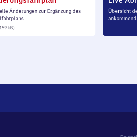
derungsfahrplan
Live Abf
159
elle Änderungen zur Ergänzung des
Übersicht d
Kilobyte)
lfahrplans
ankommend
159 kB
)