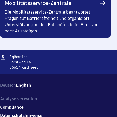
Mobilitätsservice-Zentrale
Die Mobilitätsservice-Zentrale beantwortet
Fragen zur Barrierefreiheit und organisiert
Unterstützung an den Bahnhöfen beim Ein-, Um-
oder Aussteigen
Adresse
Eglharting
Eglharting
Forstweg 16
85614
Kirchseeon
Eglharting,
Forstweg
16,
Deutsch
English
8
5
6
Analyse verwalten
1
Compliance
4
Kirchseeon
Datenschutzhinweise