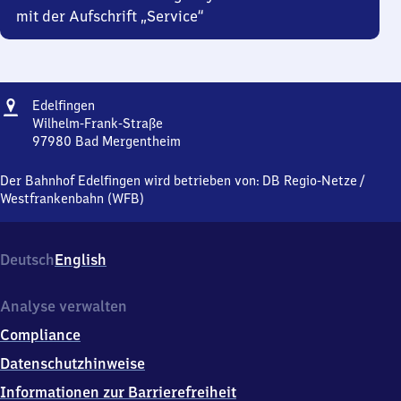
mit der Aufschrift „Service“
Adresse
Edelfingen
Edelfingen
Wilhelm-Frank-Straße
97980
Bad Mergentheim
Edelfingen,
Wilhelm-
Der Bahnhof Edelfingen wird betrieben von:
DB Regio-Netze
/
Frank-
Westfrankenbahn (WFB)
Straße,
9
7
Deutsch
English
9
8
0
Analyse verwalten
Bad
Compliance
Mergentheim
Datenschutzhinweise
Informationen zur Barrierefreiheit