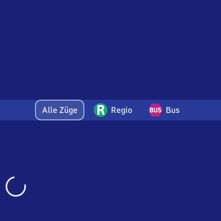
Alle Züge
Regio
Bus
Wird
geladen…