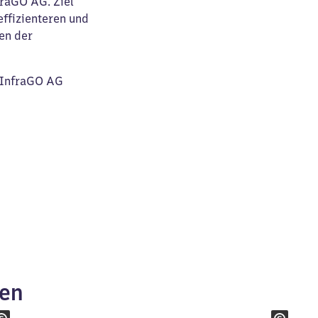
raGO AG. Ziel
effizienteren und
en der
B InfraGO AG
ken