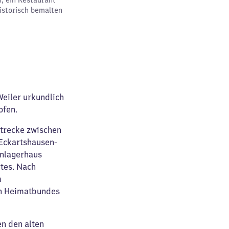
, ein Restaurant
istorisch bemalten
Weiler urkundlich
ofen.
Strecke zwischen
Eckartshausen-
rnlagerhaus
rtes. Nach
m
n Heimatbundes
n den alten