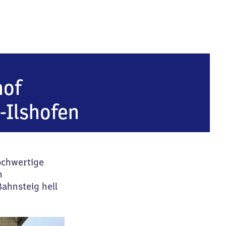
artshausen-Ilshofen
hof
-Ilshofen
ochwertige
n
ahnsteig hell