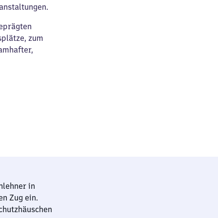
anstaltungen.
geprägten
plätze, zum
amhafter,
nlehner in
n Zug ein.
schutzhäuschen