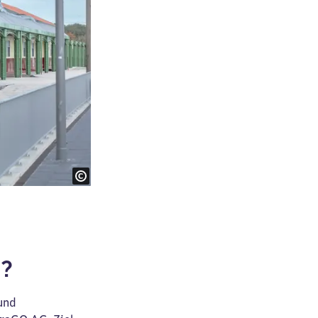
f?
 und