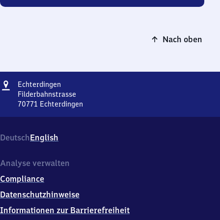
Nach oben
Adresse
Echterdingen
Echterdingen
Filderbahnstrasse
70771
Echterdingen
Echterdingen,
Filderbahnstrasse,
7
Deutsch
English
0
7
7
Analyse verwalten
1
Compliance
Echterdingen
Datenschutzhinweise
Informationen zur Barrierefreiheit