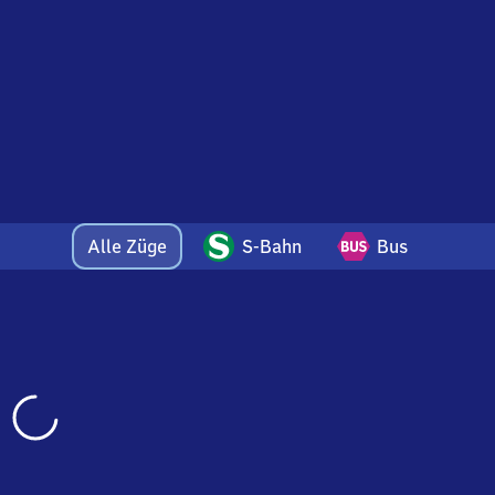
Alle Züge
S-Bahn
Bus
Wird
geladen…