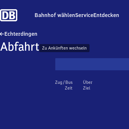
Bahnhof wählen
Service
Entdecken
Echterdingen
Echterdingen
Abfahrt
Zu Ankünften wechseln
Zug / Bus
Über
Zeit
Ziel