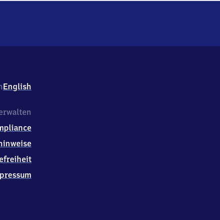
h
English
erwalten
mpliance
hinweise
efreiheit
pressum