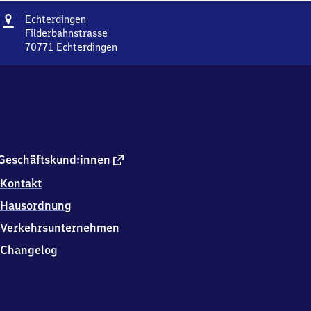
Adresse
Echterdingen
Echterdingen
Filderbahnstrasse
70771
Echterdingen
Echterdingen,
Filderbahnstrasse,
7
0
7
7
1
Echterdingen
externer
Geschäftskund:innen
Link
Kontakt
Hausordnung
Verkehrsunternehmen
Changelog