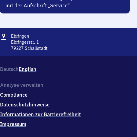
mit der Aufschrift „Service“
Adresse
Ebringen
Ebringen
Ebringerstr. 1
79227
Schallstadt
Ebringen,
Ebringerstr.
1,
Deutsch
English
7
9
2
Analyse verwalten
2
Compliance
7
Schallstadt
Datenschutzhinweise
Informationen zur Barrierefreiheit
Impressum