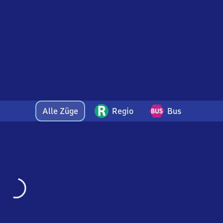
Alle Züge
Regio
Bus
Wird
geladen…