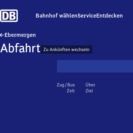
Bahnhof wählen
Service
Entdecken
Ebermergen
Ebermergen
Abfahrt
Zu Ankünften wechseln
Zug / Bus
Über
Zeit
Ziel