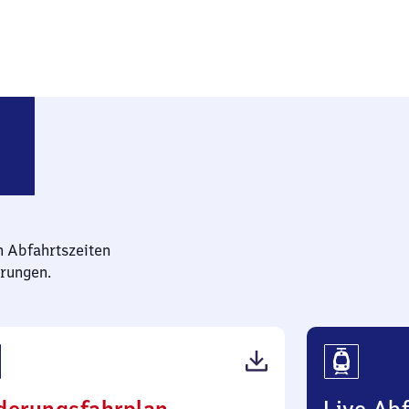
usen (Unterfranken)
n Abfahrtszeiten
rungen.
(PDF,