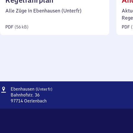
Regelfahrplan
Än
56
Alle Züge in Ebenhausen (Unterfr)
Aktu
Kilobyte)
Rege
PDF
(
56 kB
)
PDF
(
Adresse
Ebenhausen
Ebenhausen
(Unterfr)
(Unterfranken)
Bahnhofstr. 36
97714
Oerlenbach
Ebenhausen
(Unterfranken),
Bahnhofstr.
36,
9