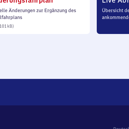
derungsfahrplan
Live Abf
101
elle Änderungen zur Ergänzung des
Übersicht d
Kilobyte)
lfahrplans
ankommend
101 kB
)