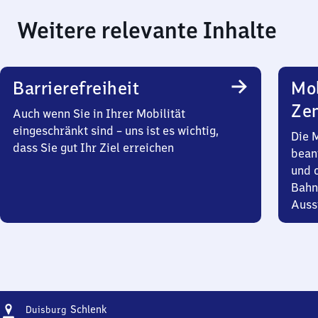
Weitere relevante Inhalte
Barrierefreiheit
Mob
Zen
Auch wenn Sie in Ihrer Mobilität
eingeschränkt sind – uns ist es wichtig,
Die 
dass Sie gut Ihr Ziel erreichen
bean
und 
Bahn
Auss
Adresse
Duisburg
Schlenk
Duisburg