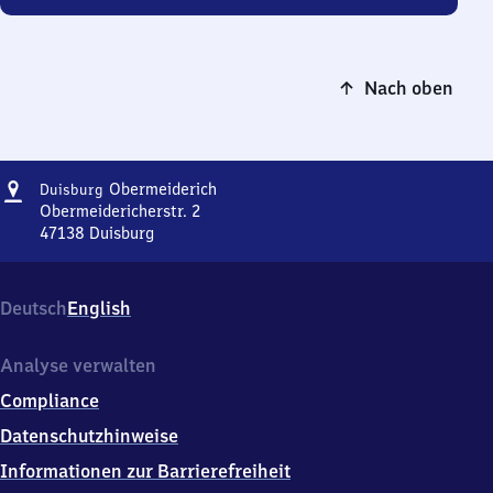
Nach oben
Adresse
Duisburg-
Obermeiderich
Duisburg
Obermeiderich
Obermeidericherstr. 2
47138
Duisburg
Duisburg-
Obermeiderich,
Obermeidericherstr.
Deutsch
English
2,
4
7
Analyse verwalten
1
Compliance
3
8
Datenschutzhinweise
Duisburg
Informationen zur Barrierefreiheit