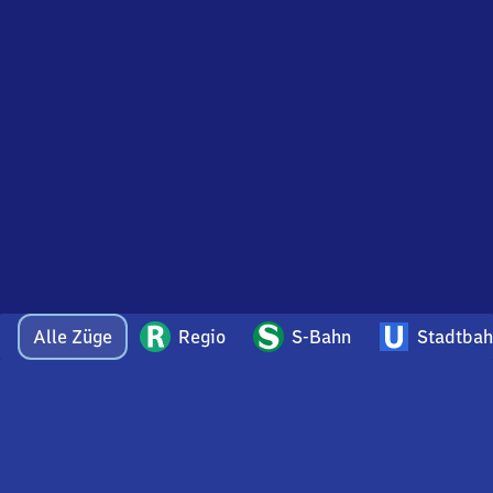
Alle Züge
Regio
S-Bahn
Stadtba
Bei Fragen oder Feedback zu dieser Abfahrtstafel
wenden Sie sich gerne per E-Mail an