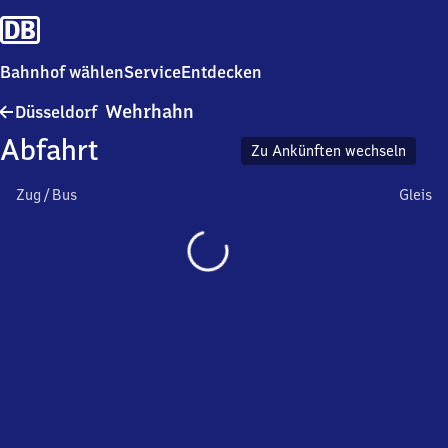
Bahnhof wählen
Service
Entdecken
Düsseldorf
Wehrhahn
Düsseldorf
Wehrhahn
Abfahrt
Zu Ankünften wechseln
Zug / Bus
Gleis
Wird
geladen…