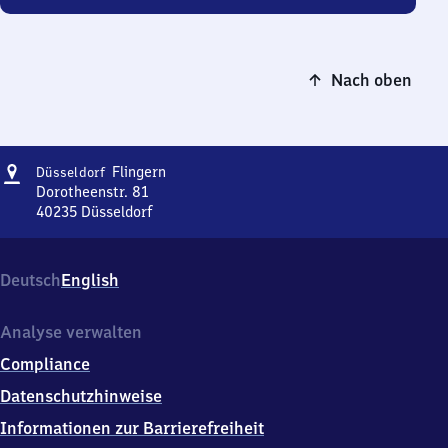
Nach oben
Adresse
Düsseldorf-
Flingern
Düsseldorf
Flingern
Dorotheenstr. 81
40235
Düsseldorf
Düsseldorf-
Flingern,
Dorotheenstr.
Deutsch
English
81,
4
0
Analyse verwalten
2
Compliance
3
5
Datenschutzhinweise
Düsseldorf
Informationen zur Barrierefreiheit