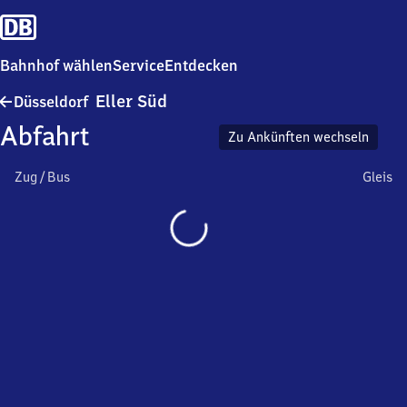
Bahnhof wählen
Service
Entdecken
Düsseldorf-
Eller Süd
Düsseldorf
Eller
Abfahrt
Süd
Zu Ankünften wechseln
Zug / Bus
Gleis
Wird
geladen…