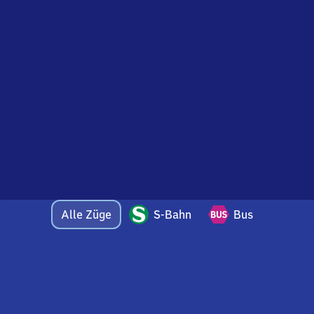
Alle Züge
S-Bahn
Bus
Bei Fragen oder Feedback zu dieser Abfahrtstafel
wenden Sie sich gerne per E-Mail an