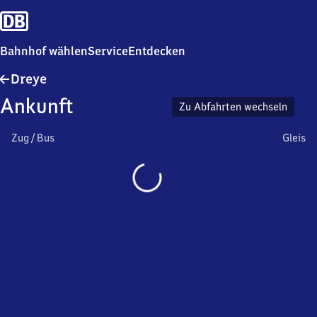
Bahnhof wählen
Service
Entdecken
Dreye
Dreye
Ankunft
Zu Abfahrten wechseln
Zug / Bus
Gleis
Wird
geladen…