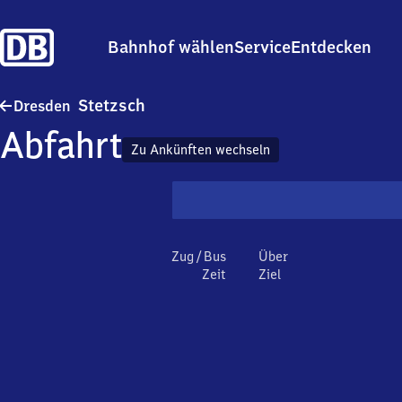
Bahnhof wählen
Service
Entdecken
Dresden-Stetzsch
Stetzsch
Dresden
Abfahrt
Zu Ankünften wechseln
Zug / Bus
Über
Zeit
Ziel