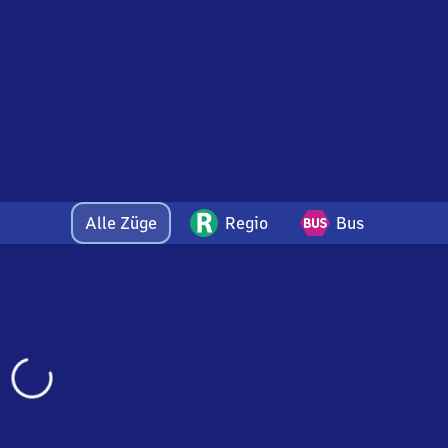
Alle Züge
Regio
Bus
Wird
geladen…