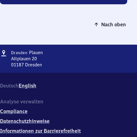
Nach oben
Adresse
Dresden-
Plauen
Dresden
Plauen
Altplauen 20
01187
Dresden
Dresden-
Plauen,
Altplauen
Deutsch
English
20,
0
1
Analyse verwalten
1
Compliance
8
7
Datenschutzhinweise
Dresden
Informationen zur Barrierefreiheit