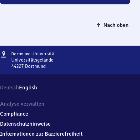
Nach oben
Adresse
Dortmund
Universität
Dortmund
Universität
Universitätsgelände
44227
Dortmund
Dortmund
Universität,
Universitätsgelände,
Deutsch
English
4
4
2
Analyse verwalten
2
Compliance
7
Dortmund
Datenschutzhinweise
Informationen zur Barrierefreiheit