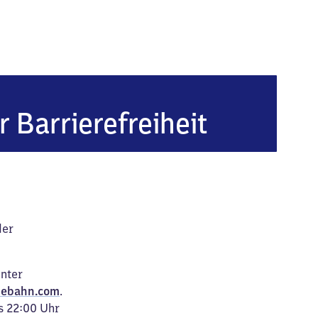
Dortmund Signal Iduna Park
r Barrierefreiheit
der
unter
ebahn.com
.
s 22:00 Uhr