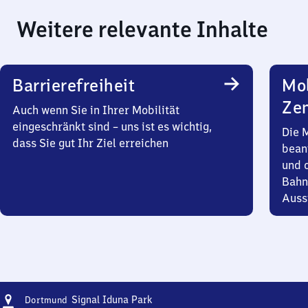
Weitere relevante Inhalte
Barrierefreiheit
Mob
Zen
Auch wenn Sie in Ihrer Mobilität
eingeschränkt sind – uns ist es wichtig,
Die 
dass Sie gut Ihr Ziel erreichen
bean
und 
Bahn
Auss
Adresse
Dortmund
Signal Iduna Park
Dortmund