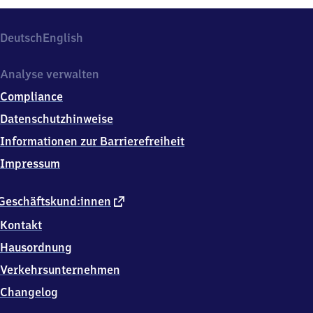
Deutsch
English
Analyse verwalten
Compliance
Datenschutzhinweise
Informationen zur Barrierefreiheit
Impressum
externer
Geschäftskund:innen
Link
Kontakt
Hausordnung
Verkehrsunternehmen
Changelog