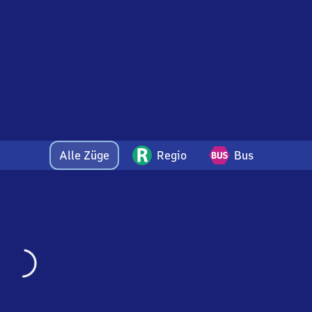
Alle Züge
Regio
Bus
Wird
geladen…