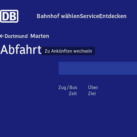
Bahnhof wählen
Service
Entdecken
Dortmund-Marten
Marten
Dortmund
Abfahrt
Zu Ankünften wechseln
Zug / Bus
Über
Zeit
Ziel