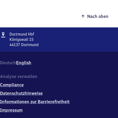
Nach oben
Adresse
Dortmund
Dortmund Hbf
Hauptbahnhof
Königswall 15
44137
Dortmund
Dortmund
Hauptbahnhof,
Königswall
Deutsch
English
15,
4
4
Analyse verwalten
1
Compliance
3
7
Datenschutzhinweise
Dortmund
Informationen zur Barrierefreiheit
Impressum