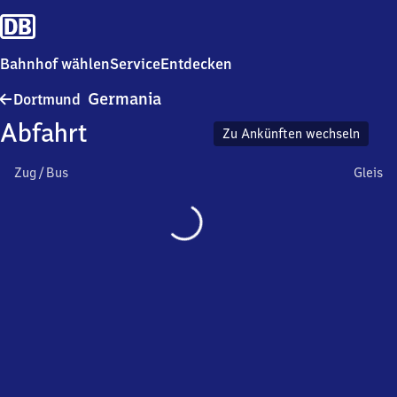
Bahnhof wählen
Service
Entdecken
Dortmund-
Germania
Dortmund
Germania
Abfahrt
Zu Ankünften wechseln
Zug / Bus
Gleis
Wird
geladen…