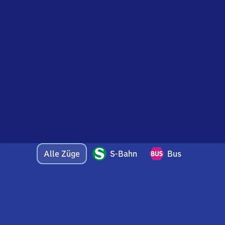
Alle Züge
S-Bahn
Bus
Bei Fragen oder Feedback zu dieser Abfahrtstafel
wenden Sie sich gerne per E-Mail an