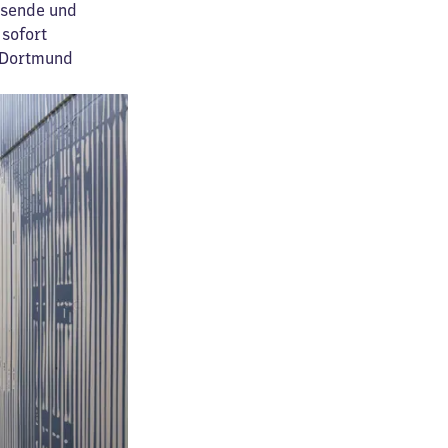
isende und
sofort
t Dortmund