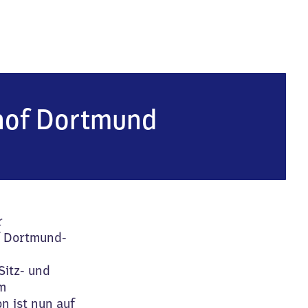
tmund-Aplerbeck Süd
hof Dortmund
r
f Dortmund-
itz- und
m
n ist nun auf