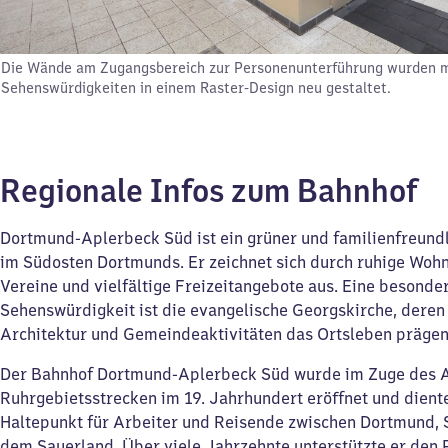
Die Wände am Zugangsbereich zur Personenunterführung wurden m
Sehenswürdigkeiten in einem Raster-Design neu gestaltet.
Regionale Infos zum Bahnhof
Dortmund-Aplerbeck Süd ist ein grüner und familienfreundl
im Südosten Dortmunds. Er zeichnet sich durch ruhige Wohn
Vereine und vielfältige Freizeitangebote aus. Eine besonde
Sehenswürdigkeit ist die evangelische Georgskirche, deren 
Architektur und Gemeindeaktivitäten das Ortsleben prägen
Der Bahnhof Dortmund-Aplerbeck Süd wurde im Zuge des 
Ruhrgebietsstrecken im 19. Jahrhundert eröffnet und diente
Haltepunkt für Arbeiter und Reisende zwischen Dortmund,
dem Sauerland. Über viele Jahrzehnte unterstützte er den