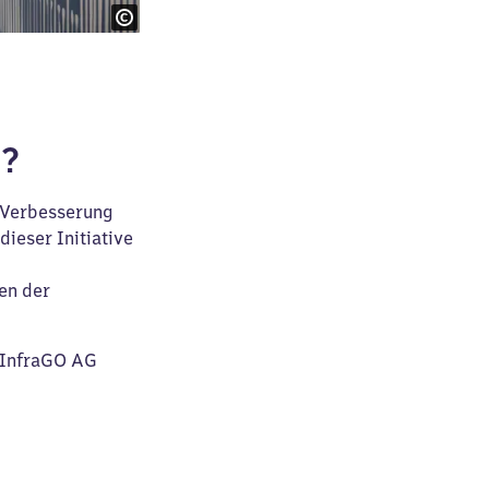
f?
d Verbesserung
ieser Initiative
en der
B InfraGO AG