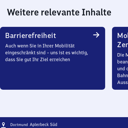
Weitere relevante Inhalte
Barrierefreiheit
Mob
Zen
Auch wenn Sie in Ihrer Mobilität
eingeschränkt sind – uns ist es wichtig,
Die 
dass Sie gut Ihr Ziel erreichen
bean
und 
Bahn
Auss
Adresse
Dortmund-
Aplerbeck Süd
Dortmund