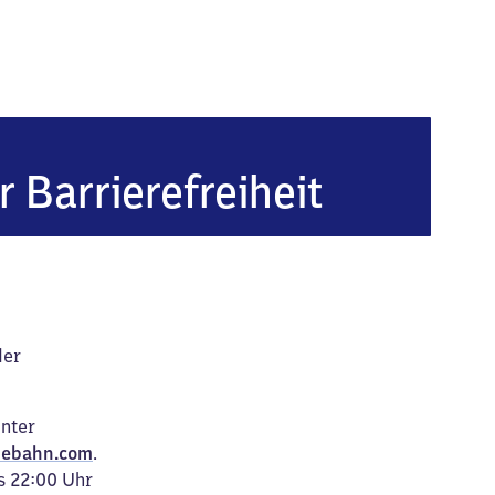
tmund-Aplerbeck Süd
r Barrierefreiheit
der
unter
ebahn.com
.
s 22:00 Uhr